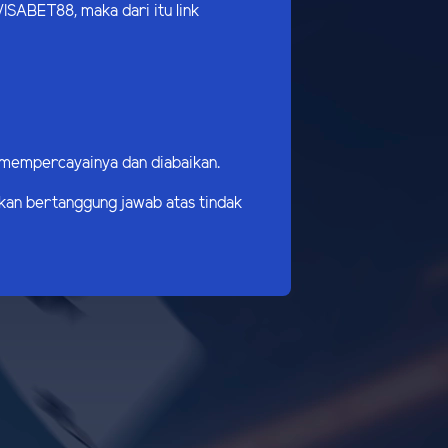
VISABET88, maka dari itu link
dak mempercayainya dan diabaikan.
kan bertanggung jawab atas tindak