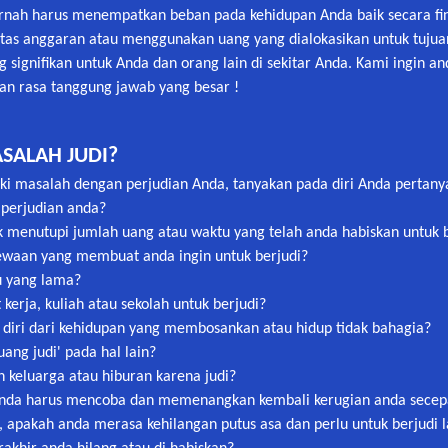
pernah harus menempatkan beban pada kehidupan Anda baik secara 
tas anggaran atau menggunakan uang yang dialokasikan untuk tujuan
signifikan untuk Anda dan orang lain di sekitar Anda. Kami ingin 
an rasa tanggung jawab yang besar !
SALAH JUDI?
i masalah dengan perjudian Anda, tanyakan pada diri Anda pertany
 perjudian anda?
 menutupi jumlah uang atau waktu yang telah anda habiskan untuk b
cewaan yang membuat anda ingin untuk berjudi?
u yang lama?
kerja, kuliah atau sekolah untuk berjudi?
 diri dari kehidupan yang membosankan atau hidup tidak bahagia?
ng judi' pada hal lain?
 keluarga atau hiburan karena judi?
 anda harus mencoba dan memenangkan kembali kerugian anda secep
g, apakah anda merasa kehilangan putus asa dan perlu untuk berjudi 