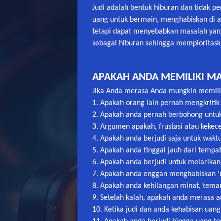
Judi adalah bentuk hiburan dan tidak 
uang untuk bermain, menghabiskan di a
tetapi dapat menyebabkan masalah yang 
sebagai hiburan sehingga mempioritask
APAKAH ANDA MEMILIKI MA
Jika Anda merasa Anda mungkin memilik
1. Apakah orang lain pernah mengkritik
2. Apakah anda pernah berbohong untuk
3. Argumen apakah, frustasi atau keke
4. Apakah anda berjudi saja untuk wakt
5. Apakah anda tinggal jauh dari tempat 
6. Apakah anda berjudi untuk melarikan
7. Apakah anda enggan menghabiskan 'ua
8. Apakah anda kehilangan minat, teman
9. Setelah kalah, apakah anda merasa
10. Ketika judi dan anda kehabisan uan