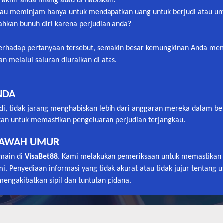
akhir anda hilang atau di habiskan?
tau meminjam hanya untuk mendapatkan uang untuk berjudi atau un
ahkan bunuh diri karena perjudian anda?
erhadap pertanyaan tersebut, semakin besar kemungkinan Anda memil
n melalui saluran diuraikan di atas.
NDA
di, tidak jarang menghabiskan lebih dari anggaran mereka dalam 
an untuk memastikan pengeluaran perjudian terjangkau.
 BAWAH UMUR
rmain di
VisaBet88
. Kami melakukan pemeriksaan untuk memastikan 
i. Penyediaan informasi yang tidak akurat atau tidak jujur tentang
ngakibatkan sipil dan tuntutan pidana.