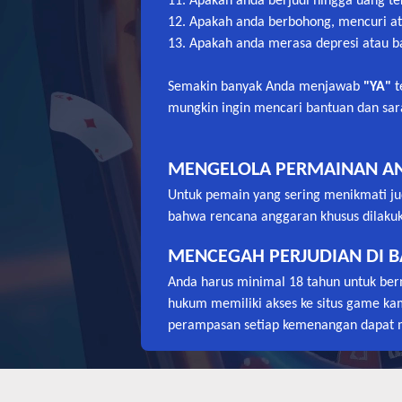
11. Apakah anda berjudi hingga uang ter
12. Apakah anda berbohong, mencuri a
13. Apakah anda merasa depresi atau b
Semakin banyak Anda menjawab
"YA"
t
mungkin ingin mencari bantuan dan sara
MENGELOLA PERMAINAN A
Untuk pemain yang sering menikmati ju
bahwa rencana anggaran khusus dilakuk
MENCEGAH PERJUDIAN DI
Anda harus minimal 18 tahun untuk be
hukum memiliki akses ke situs game kam
perampasan setiap kemenangan dapat me