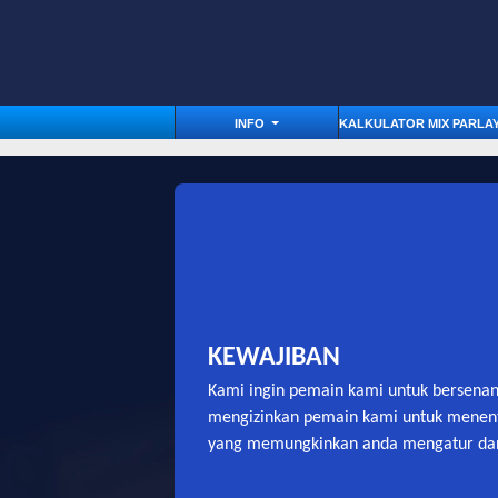
INFO
KALKULATOR MIX PARLA
KEWAJIBAN
Kami ingin pemain kami untuk bersena
mengizinkan pemain kami untuk menen
yang memungkinkan anda mengatur dan 