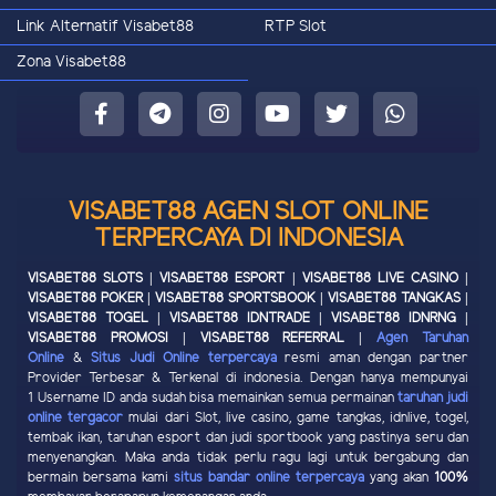
Link Alternatif Visabet88
RTP Slot
Zona Visabet88
VISABET88 AGEN SLOT ONLINE
TERPERCAYA DI INDONESIA
VISABET88 SLOTS | VISABET88 ESPORT | VISABET88 LIVE CASINO |
VISABET88 POKER | VISABET88 SPORTSBOOK | VISABET88 TANGKAS |
VISABET88 TOGEL | VISABET88 IDNTRADE | VISABET88 IDNRNG |
VISABET88 PROMOSI | VISABET88 REFERRAL |
Agen Taruhan
Online
&
Situs Judi Online terpercaya
resmi aman dengan partner
Provider Terbesar & Terkenal di indonesia. Dengan hanya mempunyai
1 Username ID anda sudah bisa memainkan semua permainan
taruhan judi
online tergacor
mulai dari Slot, live casino, game tangkas, idnlive, togel,
tembak ikan, taruhan esport dan judi sportbook yang pastinya seru dan
menyenangkan. Maka anda tidak perlu ragu lagi untuk bergabung dan
bermain bersama kami
situs bandar online terpercaya
yang akan
100%