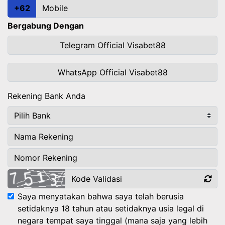
+62
Bergabung Dengan
Telegram Official Visabet88
WhatsApp Official Visabet88
Rekening Bank Anda
Saya menyatakan bahwa saya telah berusia
setidaknya 18 tahun atau setidaknya usia legal di
negara tempat saya tinggal (mana saja yang lebih