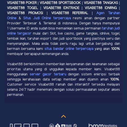
VISABET88 POKER | VISABET88 SPORTSBOOK | VISABET88 TANGKAS |
VISABET88 TOGEL | VISABET88 IDNTRADE | VISABET88 IDNRNG |
VISABET88 PROMOSI | VISABET88 REFERRAL |
Agen Taruhan
Online
&
Situs Judi Online terpercaya
resmi aman dengan partner
Provider Terbesar & Terkenal di indonesia. Dengan hanya mempunyai
1 Username ID anda sudah bisa memainkan semua permainan
taruhan judi
online tergacor
mulai dari Slot, live casino, game tangkas, idnlive, togel,
tembak ikan, taruhan esport dan judi sportbook yang pastinya seru dan
menyenangkan. Maka anda tidak perlu ragu lagi untuk bergabung dan
bermain bersama kami
situs bandar online terpercaya
yang akan
100%
membayar berapapun kemenangan anda.
Visabet88 berkomitmen memberikan kenyamanan dan keamanan sebagai
prioritas utama yang di unggulkan kepada member kami. Visabet88
menggunakan
server gacor terbaru
dengan sistem enkripsi terbaik
sehingga kerahasiaan data setiap member akan dijamin aman
100%
.
Customer service Visabet88 ramah dan interaktif tersedia melayani
selama 24/7 hadir menemani dengan solusi permasalahan seputar akses
permainan.